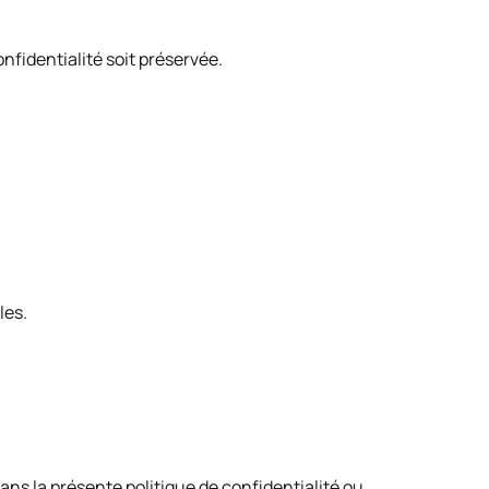
onfidentialité soit préservée.
les.
s la présente politique de confidentialité ou