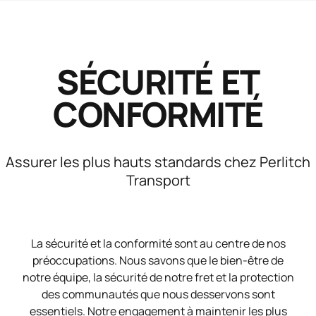
des opérations fluides.
valorisons la diversité sous toutes ses formes et
encourageons l’échange d’idées variées. En
favorisant un environnement inclusif, nous
renforçons notre équipe et reflétons mieux les
SÉCURITÉ ET
communautés que nous servons.
CONFORMITÉ
Assurer les plus hauts standards chez Perlitch
Transport
La sécurité et la conformité sont au centre de nos
préoccupations. Nous savons que le bien-être de
notre équipe, la sécurité de notre fret et la protection
des communautés que nous desservons sont
essentiels. Notre engagement à maintenir les plus